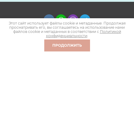
Этот сайт использует файлы cookie и метаданные. Продолжая
просматривать его, вы соглашаетесь на использование нами
файлов cookie и метаданных в соответствии с
Политикой
+7 (910) 520-9111
конфиденциальности
.
ПРОДОЛЖИТЬ
г. Обнинск, ул. Королёва, д.1
m
wizardarxpro@gmail.co
Copyright © 2021 - 2026
Политика конфиденциальности